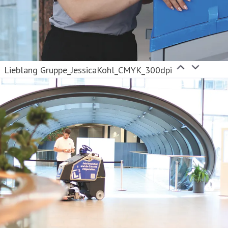
Lieblang Gruppe_JessicaKohl_CMYK_300dpi