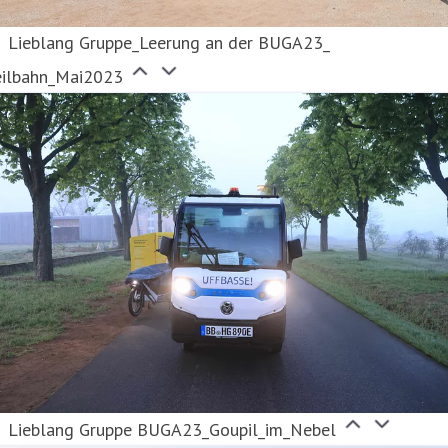
Lieblang Gruppe_Leerung an der BUGA23_
eilbahn_Mai2023
Lieblang Gruppe BUGA23_Goupil_im_Nebel