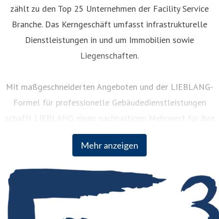
zählt zu den Top 25 Unternehmen der Facility Service
Branche. Das Kerngeschäft umfasst infrastrukturelle
Dienstleistungen in und um Immobilien sowie
Liegenschaften.
Mit maßgeschneiderten Angeboten und der LIEBLANG-
Formel für professionelle Gebäudedienstleistungen
schafft LIEBLANG einen nachhaltigen Mehrwert für ihre
Kunden. Für die Chemie- und Pharmaindustrie sowie
Mehr anzeigen
Unternehmen aus Automotive, Logistik und Handel
entstehen individuelle Branchenlösungen, die auf
jahrzehntelanger Erfahrung basieren.
Rund 7.000 Mitarbeiter sind am Hauptsitz in Mannheim, an