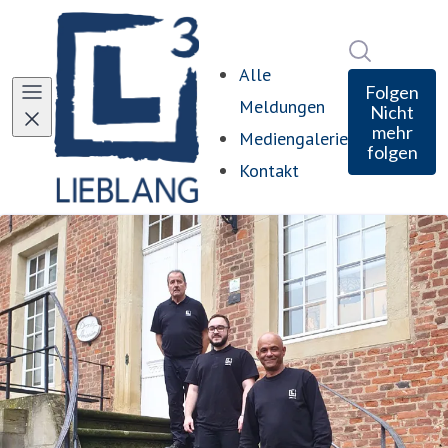
Im Newsro
Alle
Folgen
Meldungen
Nicht
mehr
Mediengalerie
folgen
Kontakt