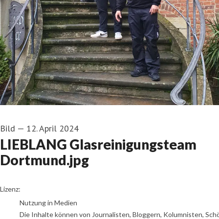
Bild
—
12. April 2024
LIEBLANG Glasreinigungsteam
Dortmund.jpg
go to media item
Lizenz:
Nutzung in Medien
Die Inhalte können von Journalisten, Bloggern, Kolumnisten, Sch