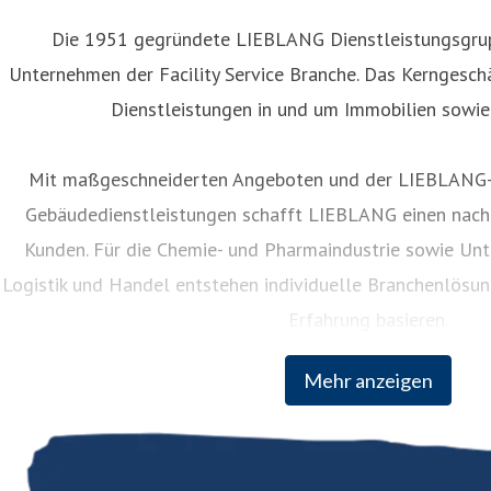
Die 1951 gegründete LIEBLANG Dienstleistungsgrup
Unternehmen der Facility Service Branche. Das Kerngeschä
Dienstleistungen in und um Immobilien sowie
Mit maßgeschneiderten Angeboten und der LIEBLANG-F
Gebäudedienstleistungen schafft LIEBLANG einen nachh
Kunden. Für die Chemie- und Pharmaindustrie sowie Un
Logistik und Handel entstehen individuelle Branchenlösun
Erfahrung basieren.
Mehr anzeigen
Rund 7.000 Mitarbeiter sind am Hauptsitz in Mannheim, a
130 Servicestellen in ganz Deutschland 