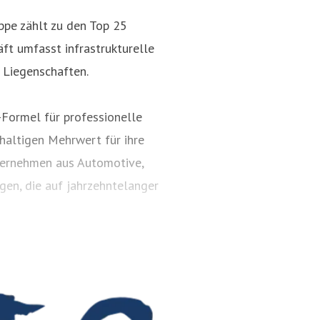
pe zählt zu den Top 25
ft umfasst infrastrukturelle
 Liegenschaften.
ormel für professionelle
altigen Mehrwert für ihre
ternehmen aus Automotive,
gen, die auf jahrzehntelanger
n 14 Standorten und in über
beschäftigt.