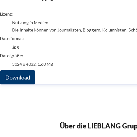
go to media item
Lizenz:
Nutzung in Medien
Die Inhalte können von Journalisten, Bloggern, Kolumnisten, Sch
Dateiformat:
.jpg
Dateigröße:
3024 x 4032, 1,68 MB
Download
Über die LIEBLANG Gru